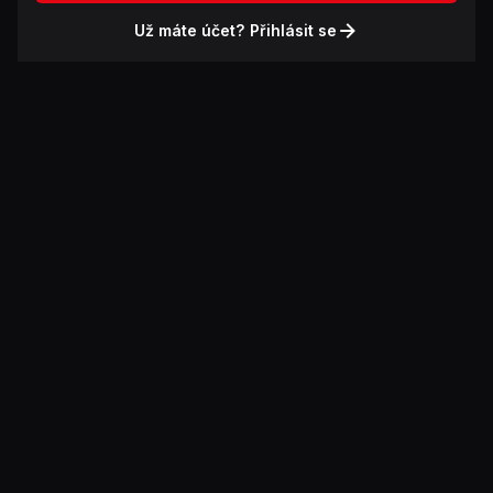
Už máte účet? Přihlásit se
Témata
Spotřebitelské testy
Bleskové hry
Temné stopy
Recepty