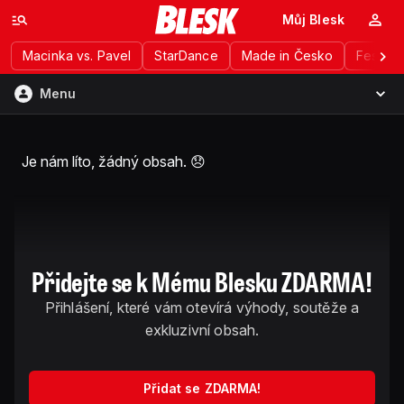
Můj Blesk
Macinka vs. Pavel
StarDance
Made in Česko
Festiva
Menu
Přidejte se k Mému Blesku ZDARMA!
Přihlásit se
Je nám líto, žádný obsah. 😞
Vytvořit účet
Novinky
Přidejte se k Mému Blesku ZDARMA!
Exkluzivní obsah
Přihlášení, které vám otevírá výhody, soutěže a
Zábava
exkluzivní obsah.
Výhody
Přidat se ZDARMA!
Kalendář